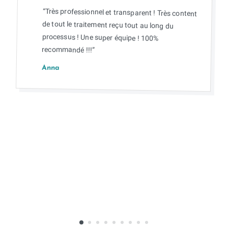
“Très professionnel et transparent ! Très content
de tout le traitement reçu tout au long du
processus ! Une super équipe ! 100%
recommandé !!!”
Anna